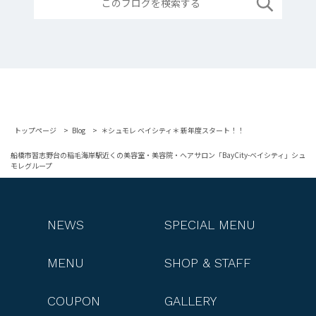
トップページ
Blog
＊シュモレ ベイシティ＊ 新年度スタート！！
船橋市習志野台の稲毛海岸駅近くの美容室・美容院・ヘアサロン「BayCity-ベイシティ」シュ
モレグループ
NEWS
SPECIAL MENU
MENU
SHOP & STAFF
COUPON
GALLERY