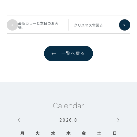
最新カラーと本日のお客
<
>
クリスマス営業☆
様。
←
一覧へ戻る
Calendar
2026
.
8
月
火
水
木
金
土
日